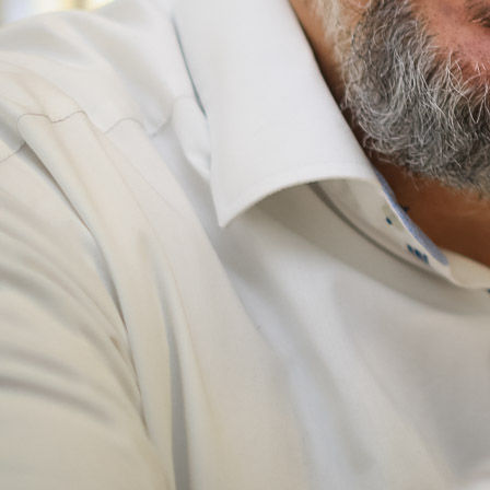
hoerakustik-schenk-team-andreas-schenk