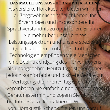
DAS MACHT UNS AUS - HÖRAKUSTIK SCHENK
Als versierte Hörakustiker bieten wir Ihnen
außergewöhnliche Möglichkeiten, Ihr
Hörvermögen und insbesondere Ihr
Sprachverständnis zu optimieren. Erfahren
Sie mehr über unser breites
Leistungsspektrum und unsere speziellen
Qualifikationen. Trotz fortschrittlicher
Technologien empfinden viele Menschen
eine Beeinträchtigung des Hörvermögens
als unangenehm. Heutzutage stehen Ihnen
jedoch komfortable und diskrete Geräte zur
Verfügung, die Ihren Alltag erleichtern.
Vereinbaren Sie einfach einen persönlichen
Beratungstermin und zögern Sie nicht, uns
bei Interesse zu kontaktieren. Wir, als Team
von Hörakustik Schenk,
freuen uns darauf,