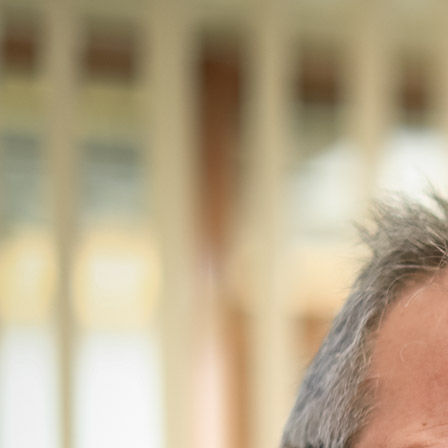
hoerakustik-schenk-natascha-piccolini