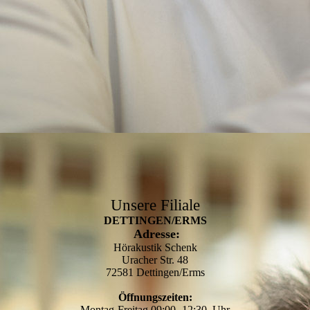
Unsere Filiale
DETTINGEN/ERMS
Adresse:
Hörakustik Schenk
Uracher Str. 48
72581 Dettingen/Erms
Öffnungszeiten:
Montag-Freitag 09:00 -12:30 Uhr