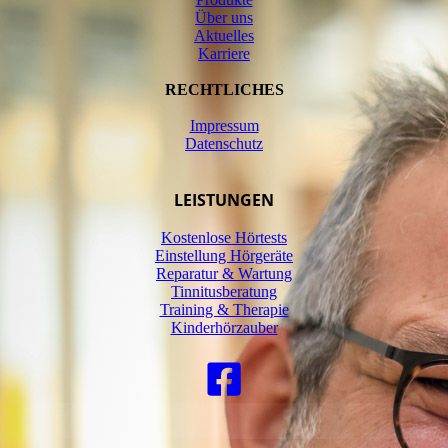
Über uns
Aktuelles
Karriere
RECHTLICHES
Impressum
Datenschutz
LEISTUNGEN
Kostenlose Hörtests
Einstellung Hörgeräte
Reparatur & Wartung
Tinnitusberatung
Training & Therapie
Kinderhörzauber