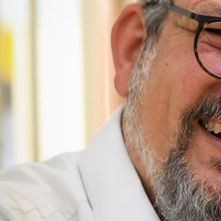
hoerakustik-schenk-team-heidrun-sieger