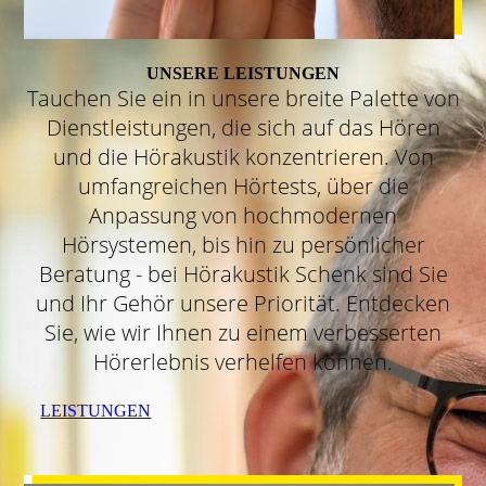
UNSERE LEISTUNGEN
Tauchen Sie ein in unsere breite Palette von
Dienstleistungen, die sich auf das Hören
und die Hörakustik konzentrieren. Von
umfangreichen Hörtests, über die
Anpassung von hochmodernen
Hörsystemen, bis hin zu persönlicher
Beratung - bei Hörakustik Schenk sind Sie
und Ihr Gehör unsere Priorität. Entdecken
Sie, wie wir Ihnen zu einem verbesserten
Hörerlebnis verhelfen können.
LEISTUNGEN