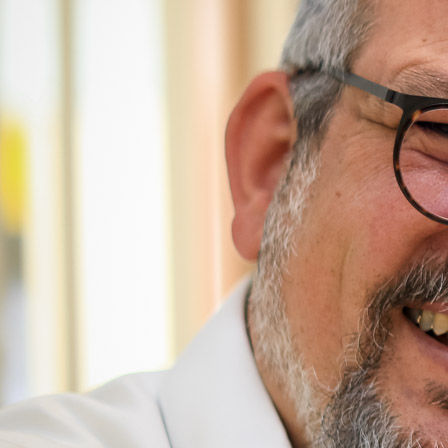
hoerakustik-schenk-team-diana-kaden-schenk