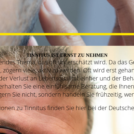
TINNITUS IST ERNST ZU NEHMEN
endes Thema, das oft unterschätzt wird. Da das 
ögern viele, aktiv zu werden. Oft wird erst geha
der Verlust an Lebensqualität einher und der Beh
 erhalten Sie eine einfühlsame Beratung, die Ihn
gern Sie nicht, sondern handeln Sie frühzeitig, wen
onen zu Tinnitus finden Sie hier bei der Deutsche 