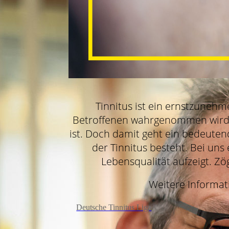
Tinnitus ist ein ernstzunehm
Betroffenen wahrgenommen wird, z
ist. Doch damit geht ein bedeuten
der Tinnitus besteht. Bei uns
Lebensqualität aufzeigt. Zö
Weitere Informati
Deutsche Tinnitus Liga