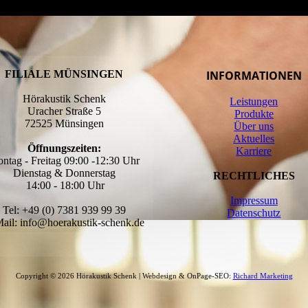
FILIALE MÜNSINGEN
INFORMATIONEN
Hörakustik Schenk
Leistungen
Uracher Straße 5
Produkte
72525 Münsingen
Über uns
Aktuelles
Öffnungszeiten:
Karriere
ntag - Freitag 09:00 -12:30 Uhr
Dienstag & Donnerstag
RECHTLICHES
14:00 - 18:00 Uhr
Impressum
Tel: +49 (0) 7381 939 99 39
Datenschutz
ail: info@hoerakustik-schenk.de
Copyright © 2026
Hörakustik Schenk
| Webdesign & OnPage-SEO:
Richard Marketing